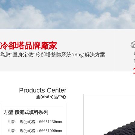
冷卻塔品牌廠家
為您“量身定做”冷卻塔整體系統(tǒng)解決方案
Products Center
產(chǎn)品中心
方型-橫流式填料系列
明新—規(guī)格：666*1230mm
明新—規(guī)格：666*1000mm