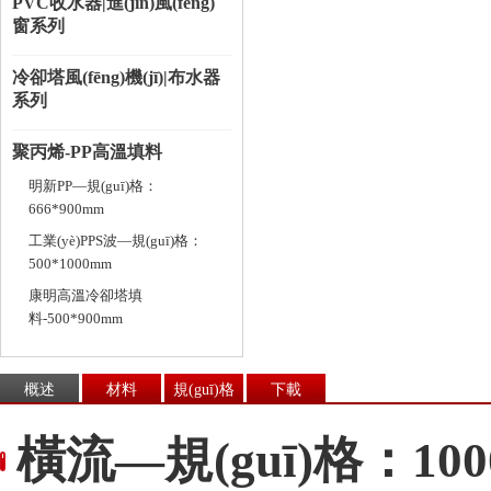
PVC收水器|進(jìn)風(fēng)
窗系列
冷卻塔風(fēng)機(jī)|布水器
系列
聚丙烯-PP高溫填料
明新PP—規(guī)格：
666*900mm
工業(yè)PPS波—規(guī)格：
500*1000mm
康明高溫冷卻塔填
料-500*900mm
概述
材料
規(guī)格
下載
橫流—規(guī)格：100