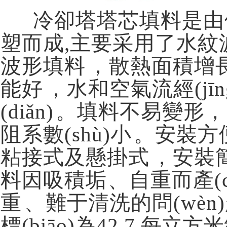
冷卻塔塔芯填料是由優(y
塑而成,主要采用了水紋波形
波形填料，散熱面積增
能好，水和空氣流經(jī
(diǎn)。填料不易變
阻系數(shù)小。
粘接式及懸掛式，安裝簡
料因吸積垢、自重而產(ch
重、難于清洗的問(wè
標(biāo)為42.7,
每立方米組