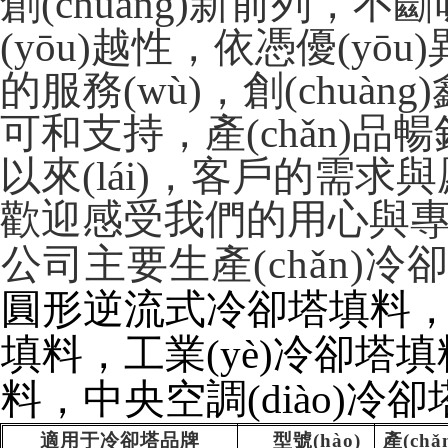
創(chuàng)新前列，不
(yōu)越性，依憑優(y
的服務(wù)，創(chu
可和支持，產(chǎn)品暢銷全
以來(lái)，客戶的需
歡迎感受我們的用心與專業
公司主要生產(chǎn)冷卻
圓形逆流式冷卻塔填料，方
填料，工業(yè)冷卻塔填料
料，中央空調(diào)冷卻
適用于冷卻塔品牌
型號(hào)
產(ch