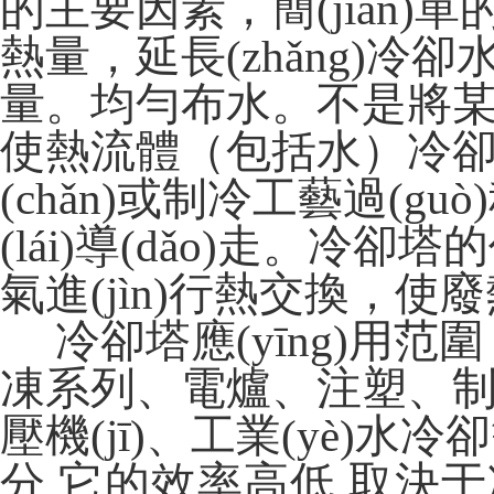
的主要因素，
簡(jiǎn
熱量，延長(zhǎng)冷
量。均勻布水。
使熱流體（包括水）冷卻到合
(chǎn)或制冷工藝過(gu
(lái)導(dǎo)走。
氣進(jìn)行熱交換
冷卻塔應(yīng)用范圍：民用
凍系列、電爐、注塑、制革
壓機(jī)、工業(yè)水冷
分,它的效率高低,取決于