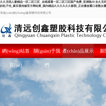
久久无码人妻精品一区二区三区 _在线观看一区二区三区国产免费_亚洲啪AV永久无
妇乱子伦_麻豆视传媒官方网站黄_国内精品久久久久久久影院_正在播放重口老熟女
清遠(yuǎn)創(chuàng)鑫塑膠科技有限公司
網(wǎng)站首
關(guān)于我
產(chǎn)品展示
新
頁(yè)
們