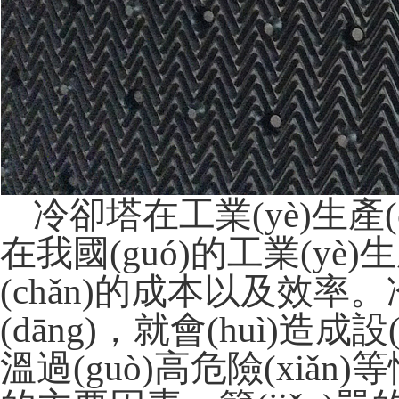
冷卻塔在工業(yè)生產(c
在我國(guó)的工業(yè)生
(chǎn)的成本以及效率
(dāng)，就會(huì)
溫過(guò)高危險(xiǎn)等