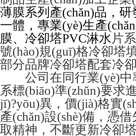
薄膜系列產(chǎn)品，研發(f
一體，專業(yè)生產(chǎn
膜、冷卻塔PVC淋水
片系
號(hào)規(guī)格冷卻
部分品牌冷卻塔配套冷卻塔
公司在同行業(yè)中率先按照
系標(biāo)準(zhǔn)要求進
jī)?yōu)異，價(jià)
產(chǎn)設(shè)備，憑借先
取精神，不斷更新冷