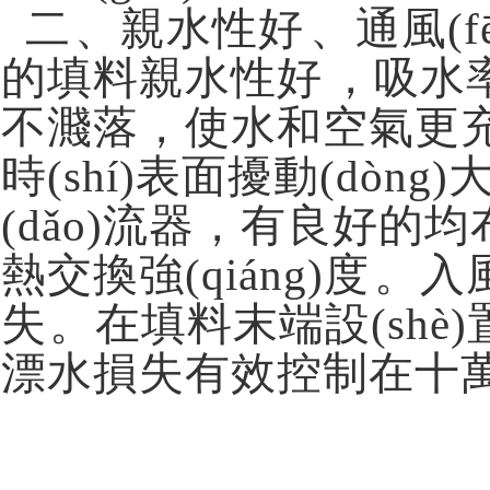
二、親水性好、通
的填料親水性好，吸水
不濺落，使水和空氣更充分
時(shí)表面擾動(dòn
(dǎo)流器，有良好的均布風
熱交換強(qiáng)度
失。在填料末端設(shè)置
漂水損失有效控制在十萬(w