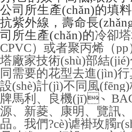
公司所生產(chǎn)的填料耐
抗紫外線，壽命長(zhǎng)
司所生產(chǎn)的
冷卻塔
CPVC）或者聚丙烯（pp）
塔廠家技術(shù)部結(jié)
同需要的花型去進(jìn)行真
設(shè)計(jì)不同風(fē
牌馬利、良機(jī)、BAC
源、新菱、康明、覽訊
品。我們?cè)谑褂玫臅r