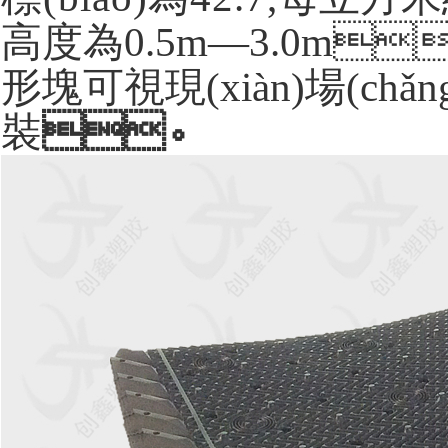
高度為0.5m—3.0m
形塊可視現(xiàn)場(chǎng
裝
。