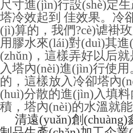
尺寸進(jìn)行設(shè)定
塔冷效起到 佳效果。冷
(jì)算的，我們?cè)谑
用膠水來(lái)對(duì)其進
(zhǔn)，這樣弄好以
入塔內(nèi)進(jìn)行使
的，這樣放入冷卻塔內(nèi)
(huì)分散的進(jìn)
積，塔內(nèi)的水溫就
清遠(yuǎn)創(chu
制品生產(chǎn)加工企業(y