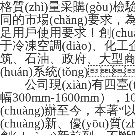
格質(zhì)量采購(gòu)檢驗(y
同的市場(chǎng)要求
足用戶使用要求！創(ch
于冷凍空調(diào)、化工
筑、石油、政府、大型商場
(huán)系統(tǒng)
公司現(xiàn)有四臺(tá
幅300mm-1600mm）
(chuàng)辦至今，
(chuàng)新、優(yōu)質