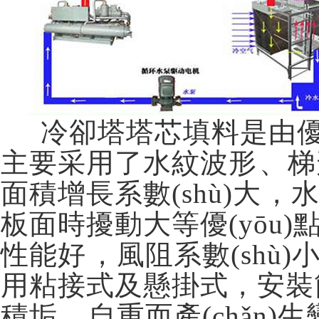
冷卻塔塔芯填料是由優(y
主要采用了水紋波形、梯形波
面積增長系數(shù)大
板面時擾動大等優(yōu)
性能好，風阻系數(s
用粘接式及懸掛式，安裝簡便
積垢、自重而產(chǎ