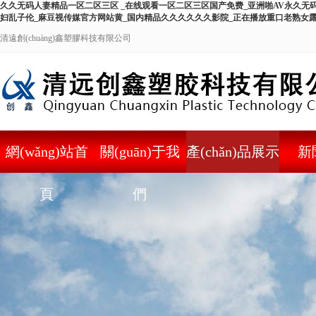
久久无码人妻精品一区二区三区 _在线观看一区二区三区国产免费_亚洲啪AV永久无
妇乱子伦_麻豆视传媒官方网站黄_国内精品久久久久久久影院_正在播放重口老熟女
清遠創(chuàng)鑫塑膠科技有限公司
網(wǎng)站首
關(guān)于我
產(chǎn)品展示
新
頁
們