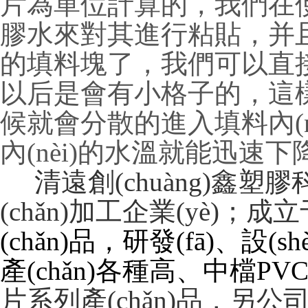
片為單位計算的，我
膠水來對其進行粘貼，并且
的填料塊了，我們可以直接
以后是會有小格子的，這
候就會分散的進入填料內(nè
內(nèi)的水溫就能迅速下
清遠創(chuàng)鑫
(chǎn)加工企業(yè)；成立
(chǎn)品，研發(fā)
產(chǎn)各種高、
片系列產(chǎn)品