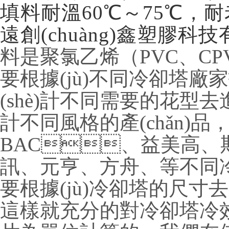
填料耐溫60℃～75℃，耐老化,
遠創(chuàng)鑫塑膠科技
料是聚氯乙烯（PVC、CPV
要根據(jù)不同冷卻塔廠家技術
(shè)計不同需要的花型
計不同風格的產(chǎn)品
BAC、益美高、斯頻德
訊、元亨、方舟
要根據(jù)冷卻塔的尺寸去對填料
這樣就充分的對冷卻塔冷效起