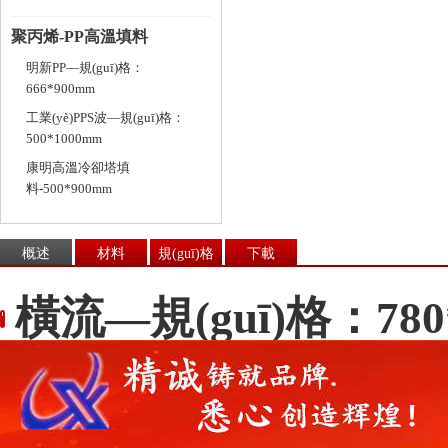
聚丙烯-PP高溫填料
明新PP—規(guī)格：
666*900mm
工業(yè)PPS波—規(guī)格：
500*1000mm
康明高溫冷卻塔填
料-500*900mm
概述
材料
規(guī)格
下載
橫流—規(guī)格：780