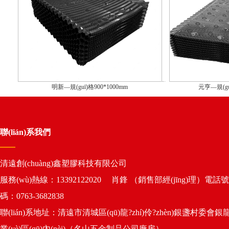
明新—規(guī)格900*1000mm
元亨—規(gu
聯(lián)系我們
清遠創(chuàng)鑫塑膠科技有限公司
服務(wù)熱線：13392122020 肖鋒 （銷售部經(jīng)理）電話號
碼：0763-3682838
聯(lián)系地址：清遠市清城區(qū)龍?zhí)伶?zhèn)銀盞村委會銀
業(yè)區(qū)內(nèi)（名山五金制品公司廠房）