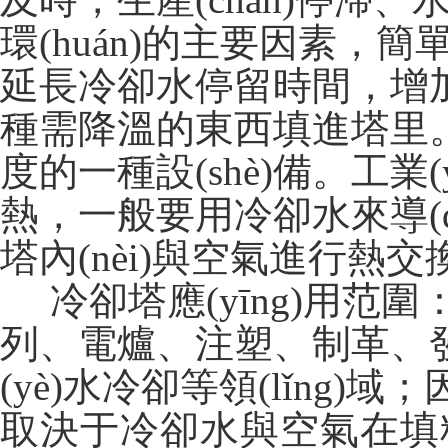
環(huán)的主要因素，
簡
延長冷卻水停留時間，增
種需降溫的東西填進塔里
度的一種設(shè)備。工業
熱，一般要用冷卻水來導(
塔內(nèi)與空氣進行熱交
冷卻塔應(yīng)用范圍：民用
列、電爐、注塑、制
(yè)水冷卻等領(lǐng)域；
取決于冷卻水與空氣在填料