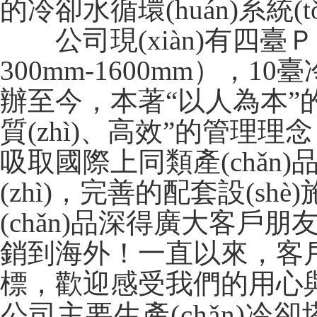
的冷卻水循環(huán)系統(t
公司現(xiàn)有四臺ＰＶ
300mm-1600mm），
辦至今，本著“以人為本”的管理思想
質(zhì)、高效”的管
吸取國際上同類產(chǎn)品
(zhì)，完善的配套設(shè)
(chǎn)品深得廣大客戶朋友
銷到海外！一直以來
標，歡迎感受我們的用心與
公司主要生產(chǎn)冷卻塔