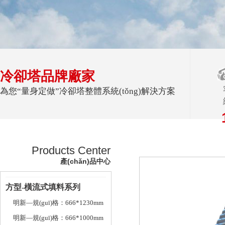
冷卻塔品牌廠家
為您“量身定做”冷卻塔整體系統(tǒng)解決方案
Products Center
產(chǎn)品中心
方型-橫流式填料系列
明新—規(guī)格：666*1230mm
明新—規(guī)格：666*1000mm