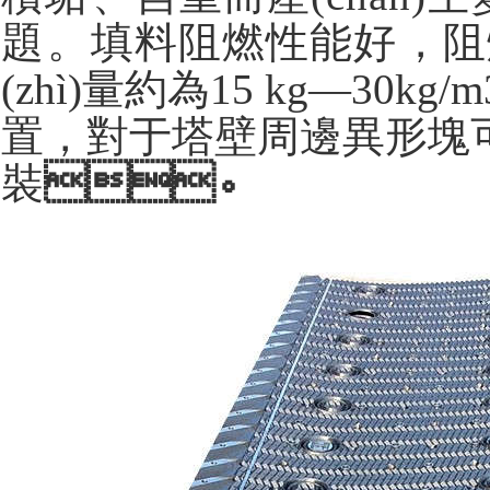
題。填料阻燃性能好，阻
(zhì)量約為15 kg—30
置，對于塔壁周邊異形塊可視現
裝
。