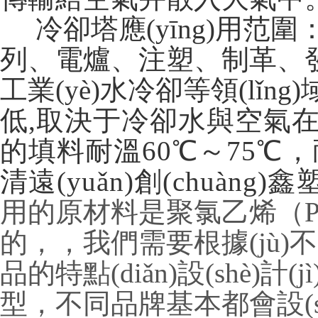
冷卻塔應(yīng)用范圍：民用
列、電爐、注塑、制革、發(fā
工業(yè)水冷卻等領(lǐng
低,取決于冷卻水與空氣在填
的填料耐溫60℃～75℃，耐
清遠(yuǎn)創(chuàng
用的原材料是聚氯乙烯（P
的，，我們需要根據(jù)
品的特點(diǎn)設(shè)計
型，不同品牌基本都會設(sh