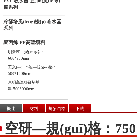
PVC收水器|進(jìn)風(fēng)
窗系列
冷卻塔風(fēng)機(jī)|布水器
系列
聚丙烯-PP高溫填料
明新PP—規(guī)格：
666*900mm
工業(yè)PPS波—規(guī)格：
500*1000mm
康明高溫冷卻塔填
料-500*900mm
概述
材料
規(guī)格
下載
空研—規(guī)格：750