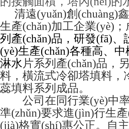
的接觸面積，塔內(nèi)
清遠(yuǎn)創(chu
生產(chǎn)加工企業(yè)
列產(chǎn)品，研發(fā)
(yè)生產(chǎn)各種高
淋水
片系列產(chǎn)品
料，橫流式冷卻塔填料
蕊填料系列成品。
公司在同行業(yè)中率先按照I
準(zhǔn)要求進(jìn)行生產(
(jià)格實(shí)惠公正。