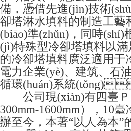
備，憑借先進(jìn)技術(
卻塔淋水填料的制造工藝和對原
(biāo)準(zhǔn)，
(jì)特殊型冷卻塔填料以滿足
的冷卻塔填料廣泛適用于冷凍空調(
電力企業(yè)、建筑、石油
循環(huán)系統(tǒng)
公司現(xiàn)有四臺ＰＶ
300mm-1600mm），1
辦至今，本著“以人為本”的管理思想