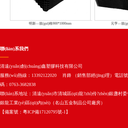
明新—規(guī)格900*1000mm
元亨—規(gu
聯(lián)系我們
清遠(yuǎn)創(chuàng)鑫塑膠科技有限公司
服務(wù)熱線：13392122020 肖鋒 （銷售部經(jīng)理）電話號
碼：0763-3682838
聯(lián)系地址：清遠(yuǎn)市清城區(qū)龍?zhí)伶?zhèn)銀盞村
銀龍工業(yè)區(qū)內(nèi)（名山五金制品公司廠房）
【備案號：
粵ICP備17120795號-1
】