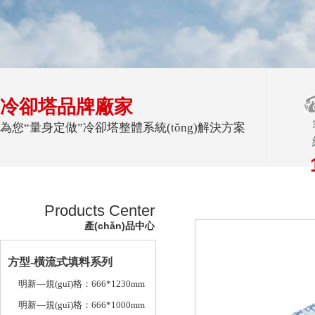
冷卻塔品牌廠家
為您“量身定做”冷卻塔整體系統(tǒng)解決方案
Products Center
產(chǎn)品中心
方型-橫流式填料系列
明新—規(guī)格：666*1230mm
明新—規(guī)格：666*1000mm