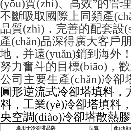
(yōu)質(zhì)、高效”的管
不斷吸取國際上同類產(chǎn
品質(zhì)，完善的配套
產(chǎn)品深得廣大客戶朋
地，并遠(yuǎn)銷到
努力奮斗的目標(biāo)
公司主要生產(chǎn)冷卻塔
圓形逆流式冷卻塔填料，方
料，工業(yè)冷卻塔填料
央空調(diào)冷卻塔散熱膠片
適用于冷卻塔品牌
型號
產(ch