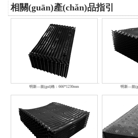
相關(guān)產(chǎn)品指引
明新—規(guī)格：666*1230mm
明新—規(gu