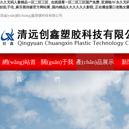
久久无码人妻精品一区二区三区 _在线观看一区二区三区国产免费_亚洲啪AV永久无
妇乱子伦_麻豆视传媒官方网站黄_国内精品久久久久久久影院_正在播放重口老熟女
清遠(yuǎn)創(chuàng)鑫塑膠科技有限公司
網(wǎng)站首
關(guān)于我
產(chǎn)品展示
新
頁
們