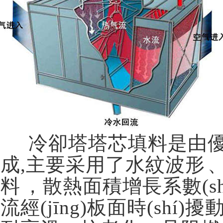
冷卻塔塔芯填料是由優(y
成,主要采用了水紋波形
料，散熱面積增長系數(
流經(jīng)板面時(shí)擾動