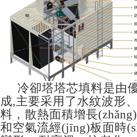
冷卻塔塔芯填料是由優(y
成,主要采用了水紋波形、梯形
料，散熱面積增長(zhǎng)系
和空氣流經(jīng)板面時(sh