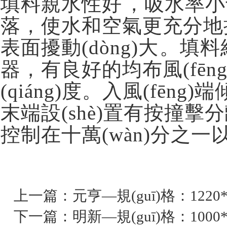
填料親水性好，吸水率
落，使水和空氣更充分地接觸同
表面擾動(dòng)大。填
器，有良好的均布風(fēn
(qiáng)度。入風(fēng)
末端設(shè)置有按撞擊分離
控制在十萬(wàn)分之一以
上一篇：
元亨—規(guī)格：1220*
下一篇：
明新—規(guī)格：1000*