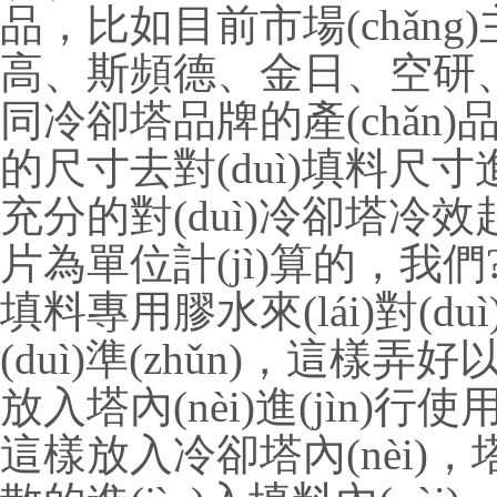
品，比如目前市場(chǎng)
高、斯頻德、金日、空研、荏
同冷卻塔品牌的產(chǎn)品
的尺寸去對(duì)填料尺寸進(jì
充分的對(duì)冷卻塔冷效起
片為單位計(jì)算的，
填料專用膠水來(lái)對(du
(duì)準(zhǔn)
放入塔內(nèi)進(jìn)行
這樣放入冷卻塔內(nèi)，塔內