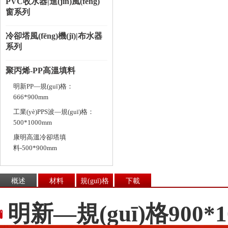
PVC收水器|進(jìn)風(fēng)
窗系列
冷卻塔風(fēng)機(jī)|布水器
系列
聚丙烯-PP高溫填料
明新PP—規(guī)格：
666*900mm
工業(yè)PPS波—規(guī)格：
500*1000mm
康明高溫冷卻塔填
料-500*900mm
概述
材料
規(guī)格
下載
明新—規(guī)格900*1