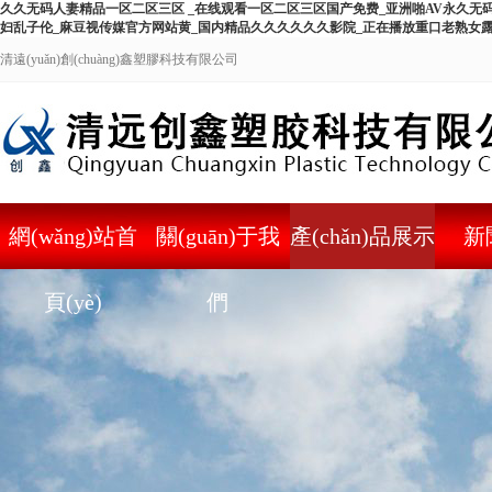
久久无码人妻精品一区二区三区 _在线观看一区二区三区国产免费_亚洲啪AV永久无
妇乱子伦_麻豆视传媒官方网站黄_国内精品久久久久久久影院_正在播放重口老熟女
清遠(yuǎn)創(chuàng)鑫塑膠科技有限公司
網(wǎng)站首
關(guān)于我
產(chǎn)品展示
新
頁(yè)
們