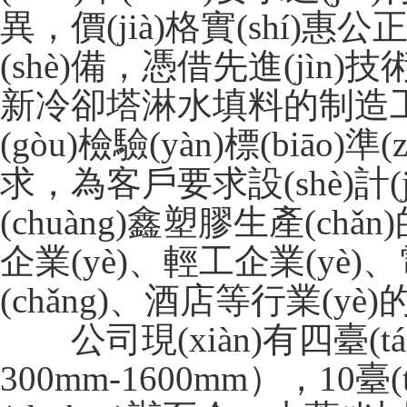
異，價(jià)格實(shí
(shè)備，憑借先進(jìn)
新冷卻塔淋水填料的制造工藝和
(gòu)檢驗(yàn)標(biāo)準(
求，為客戶要求設(shè
(chuàng)鑫塑膠生產(chǎ
企業(yè)、輕工企業(yè)
(chǎng)、酒店等行業(y
公司現(xiàn)有四臺(tá
300mm-1600mm）