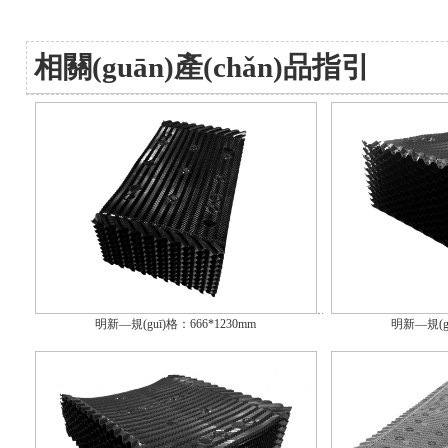
相關(guān)產(chǎn)品指引
明新—規(guī)格：666*1230mm
明新—規(gu