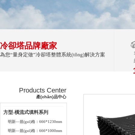
冷卻塔品牌廠家
為您“量身定做”冷卻塔整體系統(tǒng)解決方案
Products Center
產(chǎn)品中心
方型-橫流式填料系列
明新—規(guī)格：666*1230mm
明新—規(guī)格：666*1000mm