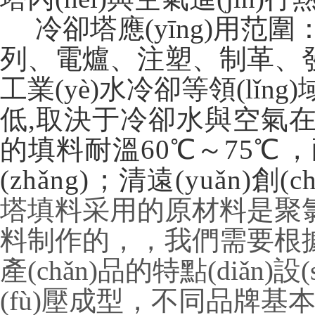
冷卻塔應(yīng)用范圍：民
列、電爐、注塑、制革
工業(yè)水冷卻等領(lǐng)域
低,取決于冷卻水與空氣在填
的填料耐溫60℃～75℃，
(zhǎng)；清遠(yuǎn
塔填料采用的原材料是聚氯
料制作的，，我們需要根據(j
產(chǎn)品的特點(diǎn)
(fù)壓成型，不同品牌基本都會(h