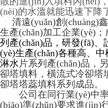
散的進(jìn)入填料內(n
(nèi)的水溫就能迅速下降
清遠(yuǎn)創(chu
生產(chǎn)加工企業(yè)；
列產(chǎn)品，研發(fā)
(yè)生產(chǎn)各種高、
淋水
片系列產(chǎn)品
卻塔填料，橫流式冷卻塔填
卻塔塔蕊填料系列成品。
公司在同行業(yè)中率先按照
(biāo)準(zhǔn)要求進(jìn)