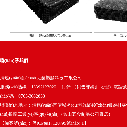
明新—規(guī)格900*1000mm
元亨—規(gu
聯(lián)系我們
清遠(yuǎn)創(chuàng)鑫塑膠科技有限公司
服務(wù)熱線：13392122020 肖鋒 （銷售部經(jīng)理）電話號
(hào)碼：0763-3682838
聯(lián)系地址：清遠(yuǎn)市清城區(qū)龍?zhí)伶?zhèn)銀盞村
(huì)銀龍工業(yè)區(qū)內(nèi)（名山五金制品公司廠房）
【備案號(hào)：
粵ICP備17120795號(hào)-1
】