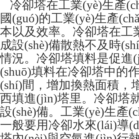
冷卻塔在工業(yè)生產(
國(guó)的工業(yè)生產(c
本以及效率。冷卻塔在工業(
成設(shè)備散熱不及時(shí)
情況。冷卻塔填料是促進(
(shuō)填料在冷卻塔中的
(shí)間，增加換
西填進(jìn)塔里。冷
設(shè)備。工業(yè)生產(
一般要用冷卻水來(lái)導
塔內(nèi)與空氣進(jìn)行