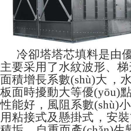
冷卻塔塔芯填料是由優(y
主要采用了水紋波形、梯形波
面積增長系數(shù)大
板面時擾動大等優(yōu)點
性能好，風阻系數(shù
用粘接式及懸掛式，安裝
積垢、自重而產(chǎn