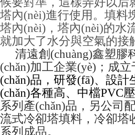
候要對準，這樣弄
塔內(nèi)進行使用。填
塔內(nèi)，塔內(nè
就加大了水分與空氣的接觸面
清遠創(chuàng)鑫
(chǎn)加工企業(yè)；成
(chǎn)品，研發(fā)
(chǎn)各種高、中檔P
系列產(chǎn)品，另
流式冷卻塔填料，冷
系列成品。