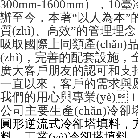
300mm-1600mm），1
辦至今，本著“以人為本”的
質(zhì)、高效”的管理理念
吸取國際上同類產(chǎn)品的
(zhì)，完善的配套設施
廣大客戶朋友的認可和支持
一直以來，客戶的需求
我們的用心與專業(yè)
公司主要生產(chǎn)冷卻塔
圓形逆流式冷卻塔填料，方形
料，工業(yè)冷卻塔