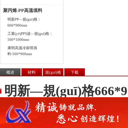
聚丙烯-PP高溫填料
明新PP—規(guī)格：
666*900mm
工業(yè)PPS波—規(guī)格：
500*1000mm
康明高溫冷卻塔填
料-500*900mm
概述
材料
規(guī)格
下載
明新—規(guī)格666*