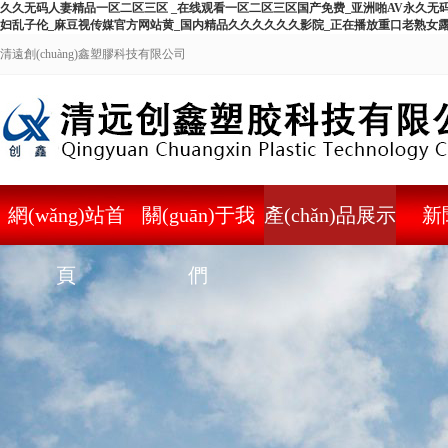
久久无码人妻精品一区二区三区 _在线观看一区二区三区国产免费_亚洲啪AV永久无
妇乱子伦_麻豆视传媒官方网站黄_国内精品久久久久久久影院_正在播放重口老熟女
清遠創(chuàng)鑫塑膠科技有限公司
網(wǎng)站首
關(guān)于我
產(chǎn)品展示
新
頁
們