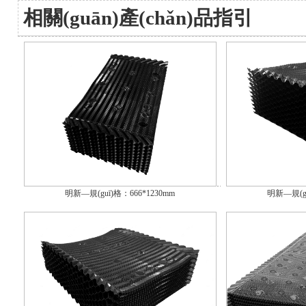
相關(guān)產(chǎn)品指引
明新—規(guī)格：666*1230mm
明新—規(gu