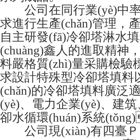
公司在同行業(yè)中率先按
求進行生產(chǎn)管理，產(
自主研發(fā)冷卻塔淋水填料
(chuàng)鑫人的進取
料嚴格質(zhì)量采購檢驗
求設計特殊型冷卻塔填料以滿
(chǎn)的冷卻塔填料廣泛適用于
(yè)、電力企業(yè)、建
卻水循環(huán)系統(tǒng
公司現(xiàn)有四臺ＰＶ