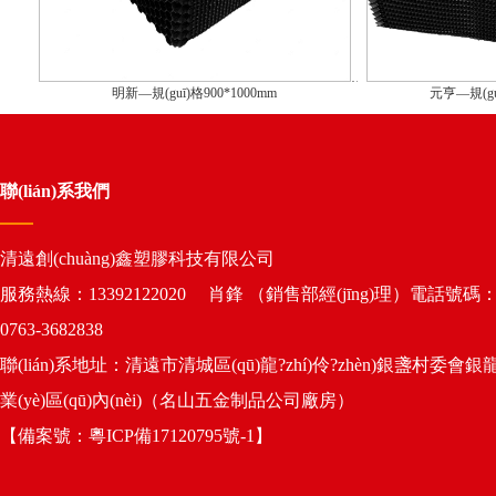
明新—規(guī)格900*1000mm
元亨—規(gu
聯(lián)系我們
清遠創(chuàng)鑫塑膠科技有限公司
服務熱線：13392122020 肖鋒 （銷售部經(jīng)理）電話號碼
0763-3682838
聯(lián)系地址：清遠市清城區(qū)龍?zhí)伶?zhèn)銀盞村委會銀
業(yè)區(qū)內(nèi)（名山五金制品公司廠房）
【備案號：
粵ICP備17120795號-1
】