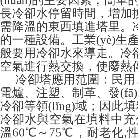
長冷卻水停留時間，增加
需降溫的東西填進塔里。
的一種設備。工業(yè
般要用冷卻水來導走。
空氣進行熱交換，使廢熱
冷卻塔應用范圍：民用、商用
電爐、注塑、制革、發(f
冷卻等領(lǐng)域；
因此填
冷卻水與空氣在填料中充分
溫60℃～75℃，耐老