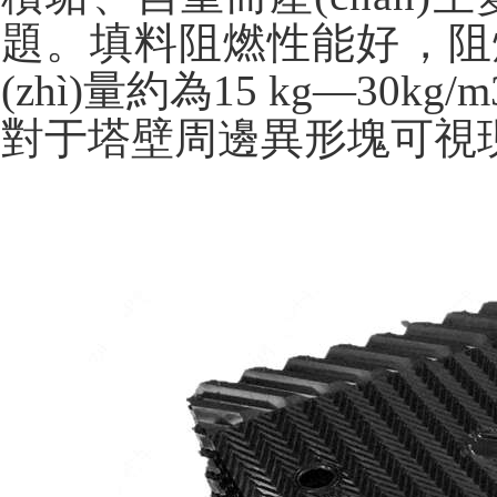
題。填料阻燃性能好，阻燃
(zhì)量約為15 kg—30
對于塔壁周邊異形塊可視現(