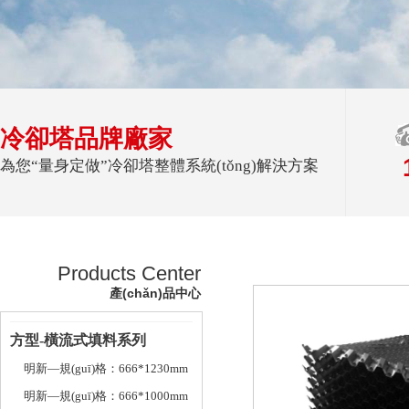
冷卻塔品牌廠家
為您“量身定做”冷卻塔整體系統(tǒng)解決方案
Products Center
產(chǎn)品中心
方型-橫流式填料系列
明新—規(guī)格：666*1230mm
明新—規(guī)格：666*1000mm